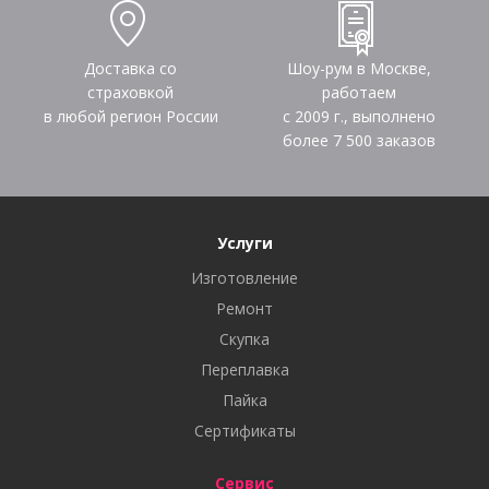
Доставка со
Шоу-рум в Москве,
страховкой
работаем
в любой регион России
с 2009 г., выполнено
более
7 500
заказов
Услуги
Изготовление
Ремонт
Скупка
Переплавка
Пайка
Сертификаты
Сервис