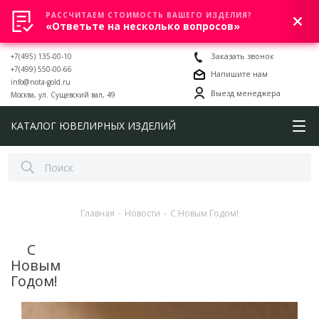
РАССЧИТАЕМ СТОИМОСТЬ ВАШЕГО ИЗДЕЛИЯ?
0
«Ответьте на несколько вопросов»
+7(495) 135-00-10
Заказать звонок
+7(499) 550-00-66
Напишите нам
info@nota-gold.ru
Выезд менеджера
Москва, ул. Сущевский вал, 49
КАТАЛОГ ЮВЕЛИРНЫХ ИЗДЕЛИЙ
Главная
-
Новости
-
С Новым Годом!
С
Новым
Годом!