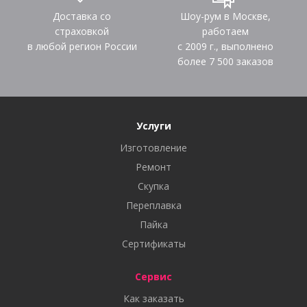
Доставка со
Шоу-рум в Москве,
страховкой
работаем
в любой регион России
с 2009 г., выполнено
более
7 500
заказов
Услуги
Изготовление
Ремонт
Скупка
Переплавка
Пайка
Сертификаты
Сервис
Как заказать