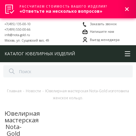
РАССЧИТАЕМ СТОИМОСТЬ ВАШЕГО ИЗДЕЛИЯ?
0
«Ответьте на несколько вопросов»
+7(495) 135-00-10
Заказать звонок
+7(499) 550-00-66
Напишите нам
info@nota-gold.ru
Выезд менеджера
Москва, ул. Сущевский вал, 49
КАТАЛОГ ЮВЕЛИРНЫХ ИЗДЕЛИЙ
Главная
-
Новости
-
Ювелирная мастерская Nota-Gold изготовила
женское кольцо.
Ювелирная
мастерская
Nota-
Gold