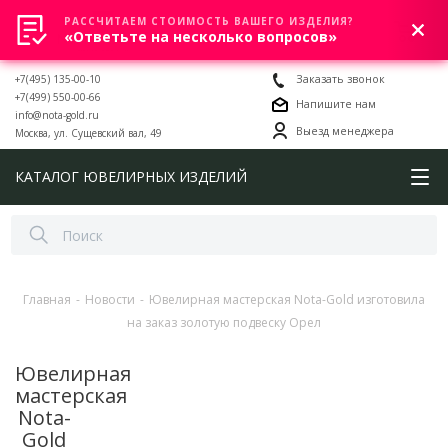
РАССЧИТАЕМ СТОИМОСТЬ ВАШЕГО ИЗДЕЛИЯ?
0
«Ответьте на несколько вопросов»
+7(495) 135-00-10
Заказать звонок
+7(499) 550-00-66
Напишите нам
info@nota-gold.ru
Выезд менеджера
Москва, ул. Сущевский вал, 49
КАТАЛОГ ЮВЕЛИРНЫХ ИЗДЕЛИЙ
Главная
-
Новости
-
Ювелирная мастерская Nota-Gold изготовила
на заказ золотую подвеску Орел
Ювелирная
мастерская
Nota-
Gold