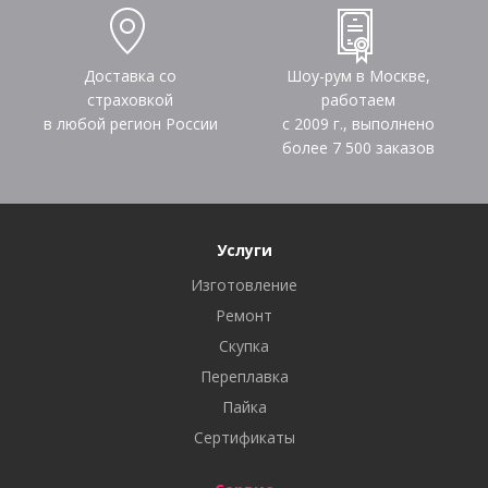
Доставка со
Шоу-рум в Москве,
страховкой
работаем
в любой регион России
с 2009 г., выполнено
более
7 500
заказов
Услуги
Изготовление
Ремонт
Скупка
Переплавка
Пайка
Сертификаты