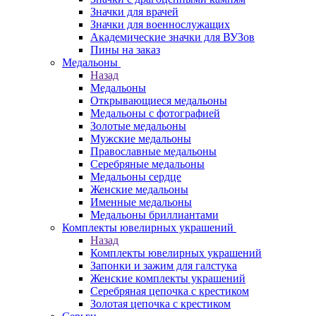
Значки для врачей
Значки для военнослужащих
Академические значки для ВУЗов
Пины на заказ
Медальоны
Назад
Медальоны
Открывающиеся медальоны
Медальоны с фотографией
Золотые медальоны
Мужские медальоны
Православные медальоны
Серебряные медальоны
Медальоны сердце
Женские медальоны
Именные медальоны
Медальоны бриллиантами
Комплекты ювелирных украшений
Назад
Комплекты ювелирных украшений
Запонки и зажим для галстука
Женские комплекты украшений
Серебряная цепочка с крестиком
Золотая цепочка с крестиком