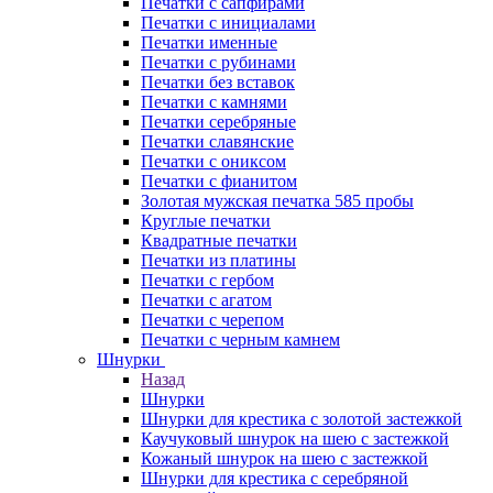
Печатки с сапфирами
Печатки с инициалами
Печатки именные
Печатки с рубинами
Печатки без вставок
Печатки с камнями
Печатки серебряные
Печатки славянские
Печатки с ониксом
Печатки с фианитом
Золотая мужская печатка 585 пробы
Круглые печатки
Квадратные печатки
Печатки из платины
Печатки с гербом
Печатки с агатом
Печатки с черепом
Печатки с черным камнем
Шнурки
Назад
Шнурки
Шнурки для крестика с золотой застежкой
Каучуковый шнурок на шею с застежкой
Кожаный шнурок на шею с застежкой
Шнурки для крестика с серебряной