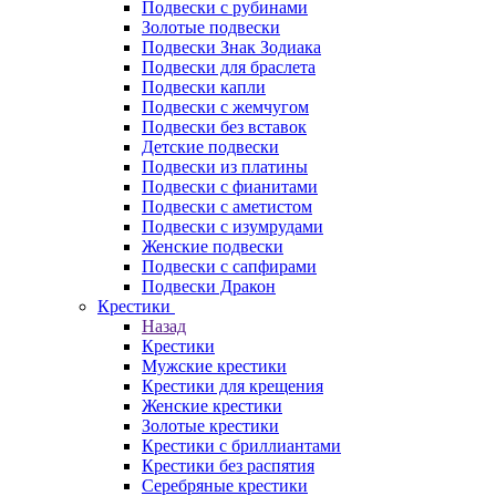
Подвески с рубинами
Золотые подвески
Подвески Знак Зодиака
Подвески для браслета
Подвески капли
Подвески с жемчугом
Подвески без вставок
Детские подвески
Подвески из платины
Подвески с фианитами
Подвески с аметистом
Подвески с изумрудами
Женские подвески
Подвески с сапфирами
Подвески Дракон
Крестики
Назад
Крестики
Мужские крестики
Крестики для крещения
Женские крестики
Золотые крестики
Крестики с бриллиантами
Крестики без распятия
Серебряные крестики