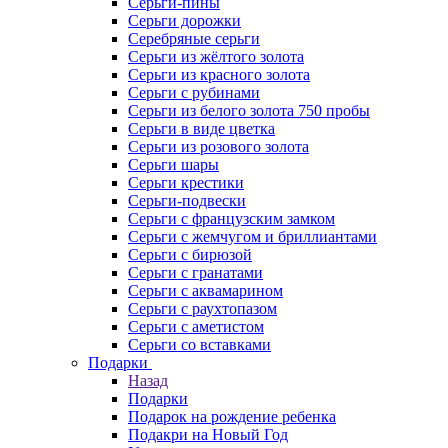
Серьги-пины
Серьги дорожки
Серебряные серьги
Серьги из жёлтого золота
Серьги из красного золота
Серьги с рубинами
Серьги из белого золота 750 пробы
Серьги в виде цветка
Серьги из розового золота
Серьги шары
Серьги крестики
Серьги-подвески
Серьги с французским замком
Серьги с жемчугом и бриллиантами
Серьги с бирюзой
Серьги с гранатами
Серьги с аквамарином
Серьги с раухтопазом
Серьги с аметистом
Серьги со вставками
Подарки
Назад
Подарки
Подарок на рождение ребенка
Подакри на Новый Год