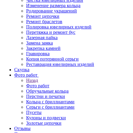
Чистка ювелирных изделий
Изменение размера кольца
Родирование украшений
Ремонт цепочки
Ремонт браслетов
Полировка ювелирных изделий
Перетяжка и ремонт бус
Лазерная пайка
Замена замка
Закрепка камней
Гравировка
Копия потерянной серьги
Реставрация ювелирных изделий
Скупка
Фото работ
Назад
Фото работ
Обручальные кольца
Перстни и печатки
Кольца с бриллиантами
Серьги с бриллиантами
Пусеты
Кулоны и подвески
Золотые цепочки
Отзывы