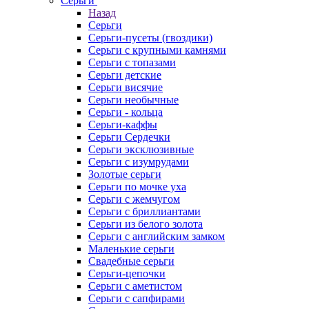
Серьги
Назад
Серьги
Серьги-пусеты (гвоздики)
Серьги с крупными камнями
Серьги с топазами
Серьги детские
Серьги висячие
Серьги необычные
Серьги - кольца
Серьги-каффы
Серьги Сердечки
Серьги эксклюзивные
Серьги с изумрудами
Золотые серьги
Серьги по мочке уха
Серьги с жемчугом
Серьги с бриллиантами
Серьги из белого золота
Серьги с английским замком
Маленькие серьги
Свадебные серьги
Серьги-цепочки
Серьги с аметистом
Серьги с сапфирами