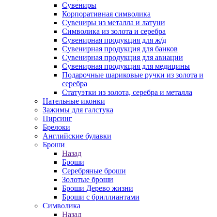
Сувениры
Корпоративная символика
Сувениры из металла и латуни
Символика из золота и серебра
Сувенирная продукция для ж/д
Сувенирная продукция для банков
Сувенирная продукция для авиации
Сувенирная продукция для медицины
Подарочные шариковые ручки из золота и
серебра
Статуэтки из золота, серебра и металла
Нательные иконки
Зажимы для галстука
Пирсинг
Брелоки
Английские булавки
Броши
Назад
Броши
Серебряные броши
Золотые броши
Броши Дерево жизни
Броши с бриллиантами
Символика
Назад