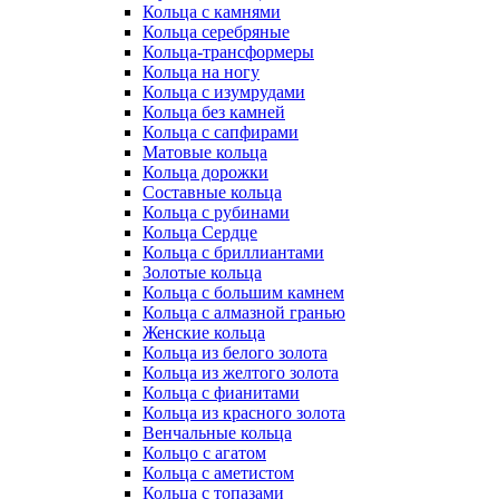
Кольца с камнями
Кольца серебряные
Кольца-трансформеры
Кольца на ногу
Кольца с изумрудами
Кольца без камней
Кольца с сапфирами
Матовые кольца
Кольца дорожки
Составные кольца
Кольца с рубинами
Кольца Сердце
Кольца с бриллиантами
Золотые кольца
Кольца с большим камнем
Кольца с алмазной гранью
Женские кольца
Кольца из белого золота
Кольца из желтого золота
Кольца с фианитами
Кольца из красного золота
Венчальные кольца
Кольцо с агатом
Кольца с аметистом
Кольца с топазами