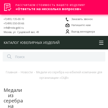
РАССЧИТАЕМ СТОИМОСТЬ ВАШЕГО ИЗДЕЛИЯ?
0
«Ответьте на несколько вопросов»
+7(495) 135-00-10
Заказать звонок
+7(499) 550-00-66
Напишите нам
info@nota-gold.ru
Выезд менеджера
Москва, ул. Сущевский вал, 49
КАТАЛОГ ЮВЕЛИРНЫХ ИЗДЕЛИЙ
Главная
-
Новости
-
Медали из серебра на юбилей компании для
организации «ОЦВ»
Медали
из
серебра
на