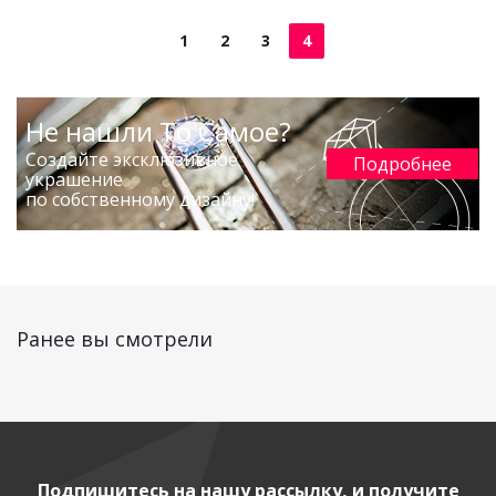
1
2
3
4
Не нашли То Самое?
Создайте эксклюзивное
Подробнее
украшение
по собственному дизайну!
Ранее вы смотрели
Подпишитесь на нашу рассылку, и получите