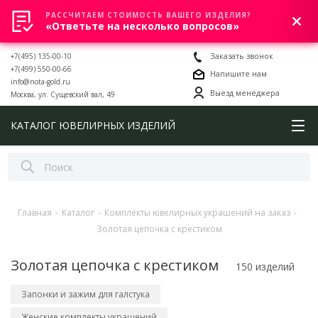
РАССЧИТАЕМ СТОИМОСТЬ ВАШЕГО ИЗДЕЛИЯ?
0
«Ответьте на несколько вопросов»
+7(495) 135-00-10
Заказать звонок
+7(499) 550-00-66
Напишите нам
info@nota-gold.ru
Выезд менеджера
Москва, ул. Сущевский вал, 49
КАТАЛОГ ЮВЕЛИРНЫХ ИЗДЕЛИЙ
Главная
-
Каталог
-
Комплекты ювелирных украшений на заказ
-
Золотая цепочка с крестиком
Золотая цепочка с крестиком
150 изделий
Запонки и зажим для галстука
Женские комплекты украшений