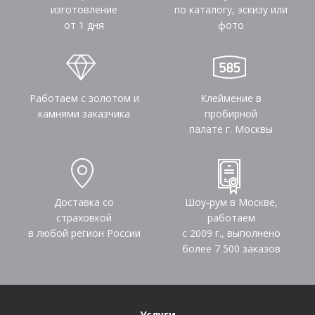
изготовление
по каталогу, эскизу или
от 1 дня
фото
Работаем с золотом и
Клеймение в
камнями заказчика
пробирной
палате г. Москвы
Доставка со
Шоу-рум в Москве,
страховкой
работаем
в любой регион России
с 2009 г., выполнено
более
7 500
заказов
Услуги