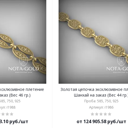
эксклюзивное плетение
Золотая цепочка эксклюзивное п
каз (Вес 46 гр.)
Шанхай на заказ (Вес 44 гр.
85, 750, 925
Проба: 585, 750, 925
ул: i1988
Артикул: i1986
3.10 руб./шт
от 124 905.58 руб./шт