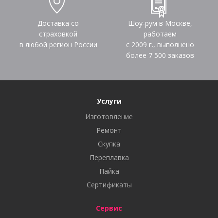
Доставка со
Шоу-рум в Москве,
страховкой
работаем
в любой регион России
с 2009 г., выполнено
более
7 500
заказов
Услуги
Изготовление
Ремонт
Скупка
Переплавка
Пайка
Сертификаты
Сервис