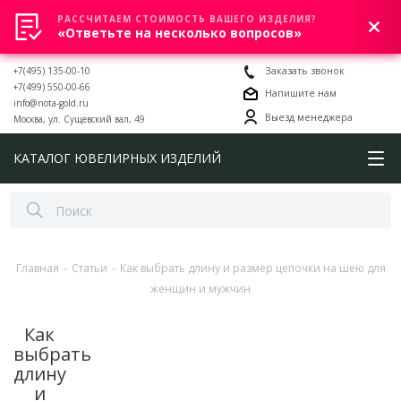
РАССЧИТАЕМ СТОИМОСТЬ ВАШЕГО ИЗДЕЛИЯ?
0
«Ответьте на несколько вопросов»
+7(495) 135-00-10
Заказать звонок
+7(499) 550-00-66
Напишите нам
info@nota-gold.ru
Выезд менеджера
Москва, ул. Сущевский вал, 49
КАТАЛОГ ЮВЕЛИРНЫХ ИЗДЕЛИЙ
Главная
-
Статьи
-
Как выбрать длину и размер цепочки на шею для
женщин и мужчин
Как
выбрать
длину
и