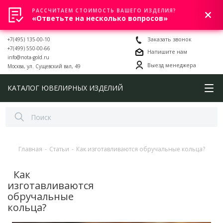
РАССЧИТАЕМ СТОИМОСТЬ ВАШЕГО ИЗДЕЛИЯ?
0
«Ответьте на несколько вопросов»
+7(495) 135-00-10
Заказать звонок
+7(499) 550-00-66
Напишите нам
info@nota-gold.ru
Выезд менеджера
Москва, ул. Сущевский вал, 49
КАТАЛОГ ЮВЕЛИРНЫХ ИЗДЕЛИЙ
Главная
-
Статьи
-
Как изготавливаются обручальные кольца?
Как
изготавливаются
обручальные
кольца?