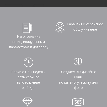
Гарантия и сервисное
обслуживание
Изготовление
по индивидуальным
параметрам и договору
Сроки от 2-4 недель,
Создаем 3D-дизайн с
есть срочное
нуля,
изготовление
по каталогу, эскизу или
от 1 дня
фото