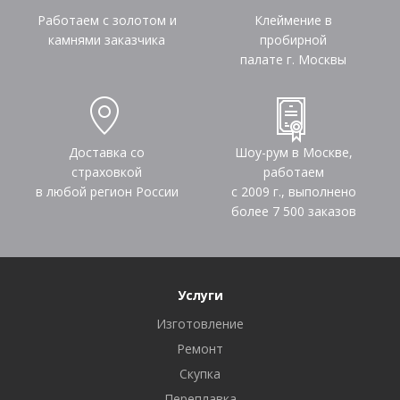
Работаем с золотом и
Клеймение в
камнями заказчика
пробирной
палате г. Москвы
Доставка со
Шоу-рум в Москве,
страховкой
работаем
в любой регион России
с 2009 г., выполнено
более
7 500
заказов
Услуги
Изготовление
Ремонт
Скупка
Переплавка