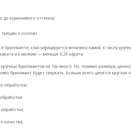
о до коричневого оттенка);
 трещин и сколов).
т в бриллианте, классифицируется величина камня. К числу крупн
 карата и к мелким — меньше 0,29 карата.
 крупных бриллиантов не так много. Но, помимо размера, ценнос
сиво бриллиант будет сверкать. Больше всего ценится круглая ог
во обработки;
 обработки;
 обработки;
о качества.