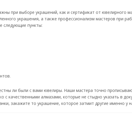
жны при выборе украшений, как и сертификат от ювелирного ма
ленного украшения, а также профессионализм мастеров при ра
е следующие пункты:
нтов.
честны ли были с вами ювелиры. Наши мастера точно прописыва
ко с качественными алмазами, которые не стыдно указать в до
анки, закажите то украшение, которое затмит другие именно у н