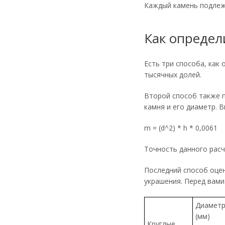
Каждый камень подлежи
Как определ
Есть три способа, как
тысячных долей.
Второй способ также п
камня и его диаметр. В
m = (d^2) * h * 0,0061
Точность данного расч
Последний способ оцен
украшения. Перед вами
Диамет
(мм)
Круглые