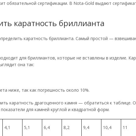
т обязательной сертификации. В Nota-Gold выдают сертификат
ить каратность бриллианта
 определить каратность бриллианта. Самый простой — взвешива
одходит для бриллиантов, которые не вставлены в изделие. Ка
ыглядит она так:
ета ниже, так как погрешность около 10%.
ить каратность драгоценного камня — обратиться к таблице. О
 показатели для камней круглой и квадратной форм.
р
4,1
5,1
6,4
8,2
9,4
10,4
11