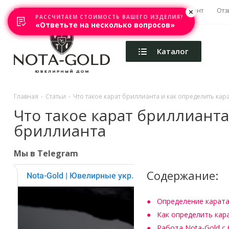
Главная
Акции
Каталоги
Изготовление
Ремонт
Отз
РАССЧИТАЕМ СТОИМОСТЬ ВАШЕГО ИЗДЕЛИЯ?
«Ответьте на несколько вопросов»
Каталог
Главная
-
Статьи
-
Что такое карат бриллианта и как определить ка
Что такое карат бриллианта
бриллианта
Мы в Telegram
Содержание:
Определение карат
Как определить кар
Работа Nota-Gold с