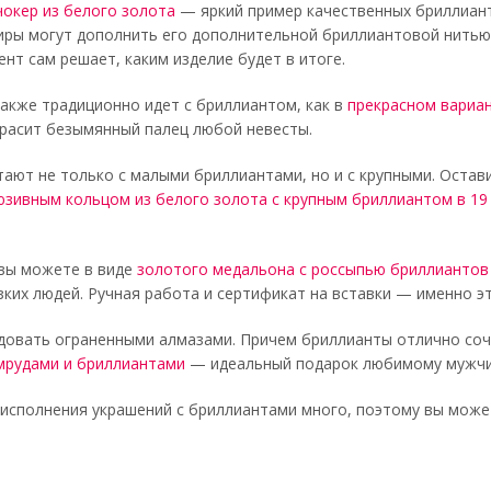
окер из белого золота
— яркий пример качественных бриллиант
ры могут дополнить его дополнительной бриллиантовой нитью 
ент сам решает, каким изделие будет в итоге.
акже традиционно идет с бриллиантом, как в
прекрасном вариан
расит безымянный палец любой невесты.
ают не только с малыми бриллиантами, но и с крупными. Остав
юзивным кольцом из белого золота с крупным бриллиантом в 19
 вы можете в виде
золотого медальона с россыпью бриллиантов
зких людей. Ручная работа и сертификат на вставки — именно э
довать ограненными алмазами. Причем бриллианты отлично соче
умрудами и бриллиантами
— идеальный подарок любимому мужчине
 исполнения украшений с бриллиантами много, поэтому вы може