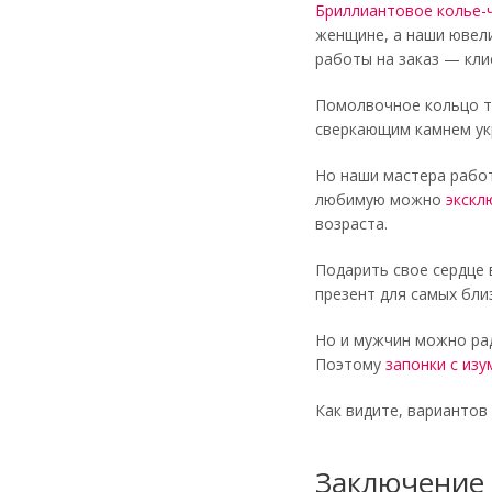
Бриллиантовое колье-ч
женщине, а наши ювели
работы на заказ — кли
Помолвочное кольцо т
сверкающим камнем ук
Но наши мастера работ
любимую можно
экскл
возраста.
Подарить свое сердце
презент для самых бли
Но и мужчин можно ра
Поэтому
запонки с из
Как видите, вариантов
Заключение