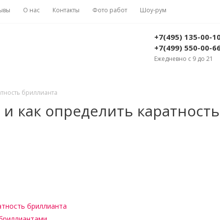
ывы
О нас
Контакты
Фото работ
Шоу-рум
+7(495) 135-00-1
+7(499) 550-00-6
Ежедневно с 9 до 21
ратность бриллианта
 и как определить каратность
а
атность бриллианта
 бриллиантами