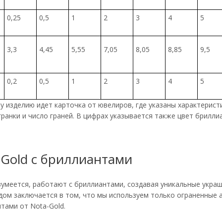
0,25
0,5
1
2
3
4
5
р
3,3
4,45
5,55
7,05
8,05
8,85
9,5
0,2
0,5
1
2
3
4
5
у изделию идет карточка от ювелиров, где указаны характерис
ранки и число граней. В цифрах указывается также цвет бриллиа
-Gold с бриллиантами
зумеется, работают с бриллиантами, создавая уникальные укра
дом заключается в том, что мы используем только ограненные 
нтами от Nota-Gold.