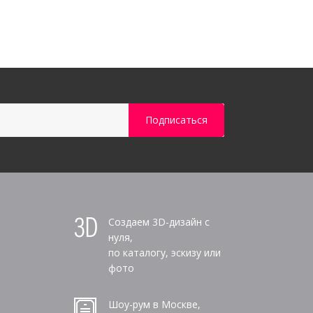
Создаем 3D-дизайн с
нуля,
по каталогу, эскизу или
фото
Шоу-рум в Москве,