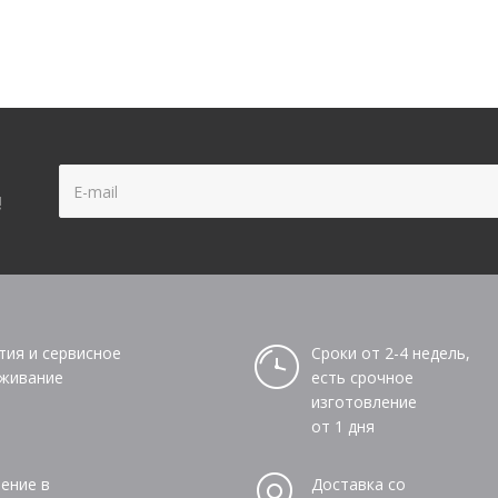
!
тия и сервисное
Сроки от 2-4 недель,
живание
есть срочное
изготовление
от 1 дня
ение в
Доставка со