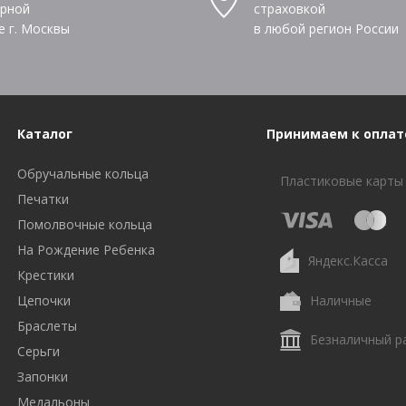
рной
страховкой
е г. Москвы
в любой регион России
Каталог
Принимаем к оплат
Обручальные кольца
Пластиковые карты
Печатки
Помолвочные кольца
На Рождение Ребенка
Яндекс.Касса
Крестики
Цепочки
Наличные
Браслеты
Безналичный р
Серьги
Запонки
Медальоны