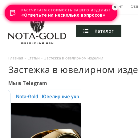
Главная
Акции
Каталоги
Изготовление
Ремонт
Отз
РАССЧИТАЕМ СТОИМОСТЬ ВАШЕГО ИЗДЕЛИЯ?
«Ответьте на несколько вопросов»
Каталог
Главная
-
Статьи
-
Застежка в ювелирном изделии
Застежка в ювелирном изд
Мы в Telegram