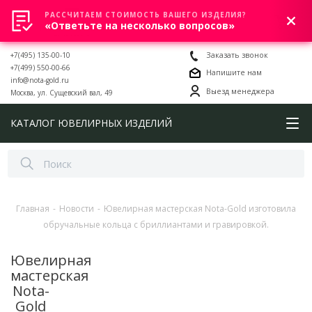
РАССЧИТАЕМ СТОИМОСТЬ ВАШЕГО ИЗДЕЛИЯ?
0
«Ответьте на несколько вопросов»
+7(495) 135-00-10
Заказать звонок
+7(499) 550-00-66
Напишите нам
info@nota-gold.ru
Выезд менеджера
Москва, ул. Сущевский вал, 49
КАТАЛОГ ЮВЕЛИРНЫХ ИЗДЕЛИЙ
Главная
-
Новости
-
Ювелирная мастерская Nota-Gold изготовила
обручальные кольца с бриллиантами и гравировкой.
Ювелирная
мастерская
Nota-
Gold